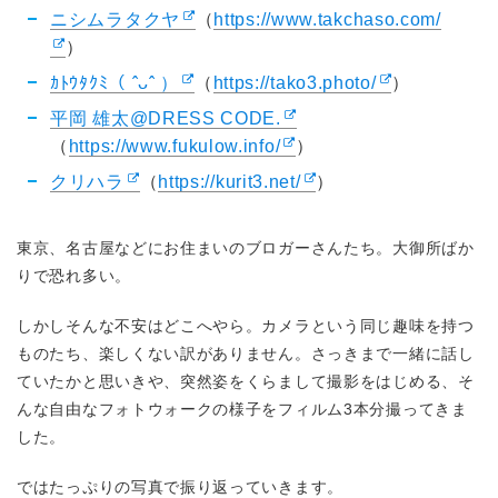
ニシムラタクヤ
（
https://www.takchaso.com/
）
ｶﾄｳﾀｸﾐ（ ˆᴗˆ ）
（
https://tako3.photo/
）
平岡 雄太@DRESS CODE.
（
https://www.fukulow.info/
）
クリハラ
（
https://kurit3.net/
）
東京、名古屋などにお住まいのブロガーさんたち。大御所ばか
りで恐れ多い。
しかしそんな不安はどこへやら。カメラという同じ趣味を持つ
ものたち、楽しくない訳がありません。さっきまで一緒に話し
ていたかと思いきや、突然姿をくらまして撮影をはじめる、そ
んな自由なフォトウォークの様子をフィルム3本分撮ってきま
した。
ではたっぷりの写真で振り返っていきます。