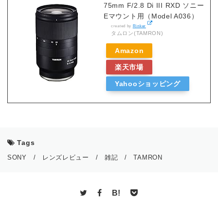
75mm F/2.8 Di III RXD ソニー
Eマウント用（Model A036）
created by
Rinker
タムロン(TAMRON)
Amazon
楽天市場
Yahooショッピング
Tags
SONY
/
レンズレビュー
/
雑記
/
TAMRON
B!