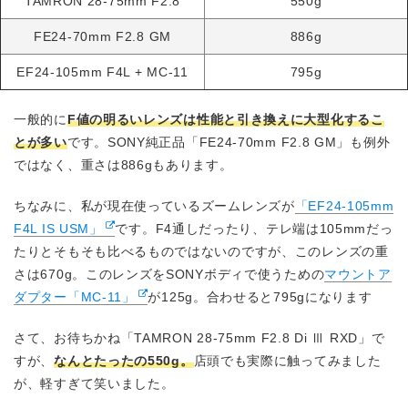
TAMRON 28-75mm F2.8
550g
FE24-70mm F2.8 GM
886g
EF24-105mm F4L + MC-11
795g
一般的に
F値の明るいレンズは性能と引き換えに大型化するこ
とが多い
です。SONY純正品「FE24-70mm F2.8 GM」も例外
ではなく、重さは886gもあります。
ちなみに、私が現在使っているズームレンズが
「EF24-105mm
F4L IS USM」
です。F4通しだったり、テレ端は105mmだっ
たりとそもそも比べるものではないのですが、このレンズの重
さは670g。このレンズをSONYボディで使うための
マウントア
ダプター「MC-11」
が125g。合わせると795gになります
さて、お待ちかね「TAMRON 28-75mm F2.8 Di Ⅲ RXD」で
すが、
なんとたったの550g。
店頭でも実際に触ってみました
が、軽すぎて笑いました。