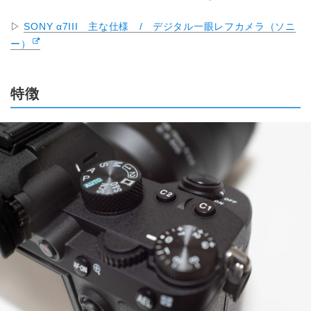
▷
SONY α7III 主な仕様 / デジタル一眼レフカメラ（ソニ
ー）
特徴