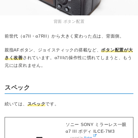
背面 ボタン配置
前世代（α7II・α7RII）から大きく変わった点は、背面側。
親指AFボタン、ジョイスティックの搭載など、
ボタン配置が大
きく改善
されています。α7IIIの操作性に慣れてしまうと、もう
元には戻れません。
スペック
続いては、
スペック
です。
ソニー SONY ミラーレス一眼
α7 III ボディ ILCE-7M3
created by
Rinker