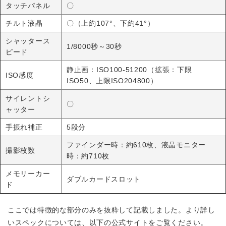
タッチパネル
〇
チルト液晶
〇（上約107°、下約41°）
シャッタース
1/8000秒～30秒
ピード
静止画：ISO100-51200（拡張：下限
ISO感度
ISO50、上限ISO204800）
サイレントシ
〇
ャッター
手振れ補正
5段分
ファインダー時：約610枚、液晶モニター
撮影枚数
時：約710枚
メモリーカー
ダブルカードスロット
ド
ここでは特徴的な部分のみを抜粋して記載しました。より詳し
いスペックについては、以下の公式サイトをご覧ください。