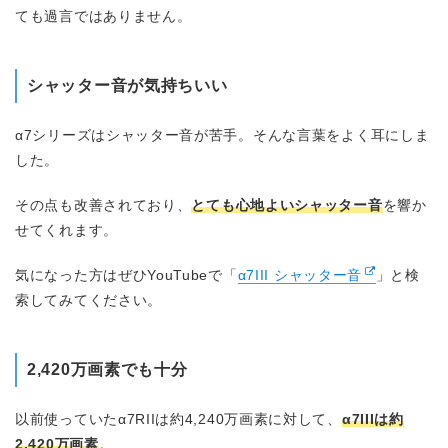
ても過言ではありません。
シャッター音が気持ちいい
α7シリーズはシャッター音が苦手。そんな言葉をよく耳にしま
した。
その点も改善されており、
とても心地よいシャッター音
を響か
せてくれます。
気になった方はぜひYouTubeで「
α7III シャッター音
」と検
索してみてください。
2,420万画素でも十分
以前使っていたα7RIIは約4,240万画素に対して、
α7IIIは約
2,420万画素
。